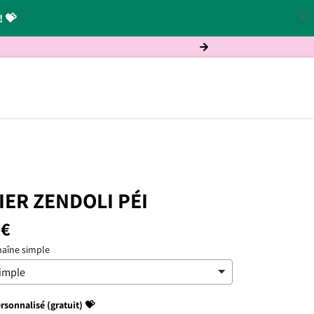
! 💝
e de LGM 🌸
IER ZENDOLI PÉI
 €
aîne simple
sonnalisé (gratuit) 💝