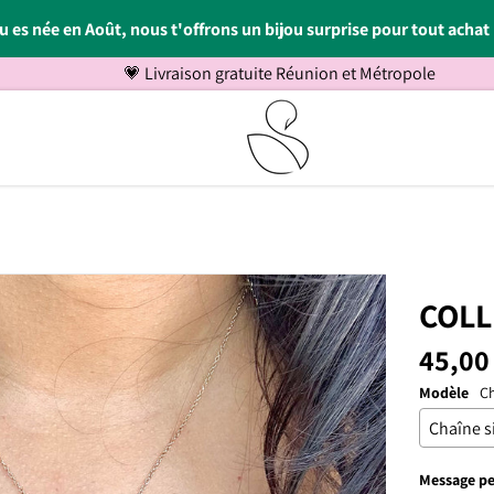
tu es née en Août, nous t'offrons un bijou surprise pour tout achat 
Retrouves nous au Cap Sacré Coeur en fac
COLL
45,00
Modèle
Ch
Message per