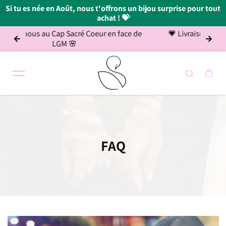
Si tu es née en Août, nous t'offrons un bijou surprise pour tout
achat ! 💝
p Sacré Coeur en face de
💗 Livraison gratuite Réunion et M
Passer au contenu
GM 🌸
FAQ