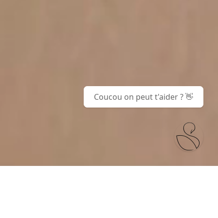
Coucou on peut t'aider ? 👋
Menu
Search
Home
Account
Cart