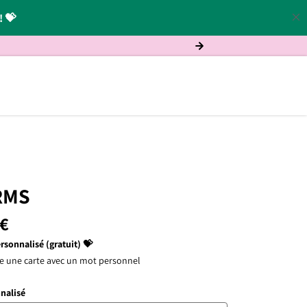
! 💝
RMS
 €
sonnalisé (gratuit) 💝
e une carte avec un mot personnel
nalisé