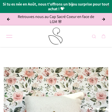
Si tu es née en Août, nous t'offrons un bijou surprise pour tout
achat ! 💝
es nous au Cap Sacré Coeur en face de
💗 Livraison gratuite
Passer au contenu
LGM 🌸